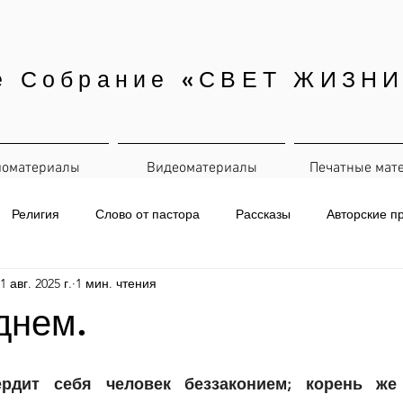
е Собрание «СВЕТ ЖИЗНИ
иоматериалы
Видеоматериалы
Печатные мат
Религия
Слово от пастора
Рассказы
Авторские п
1 авг. 2025 г.
1 мин. чтения
евная рассылка
днем.
ердит себя человек беззаконием; корень же 