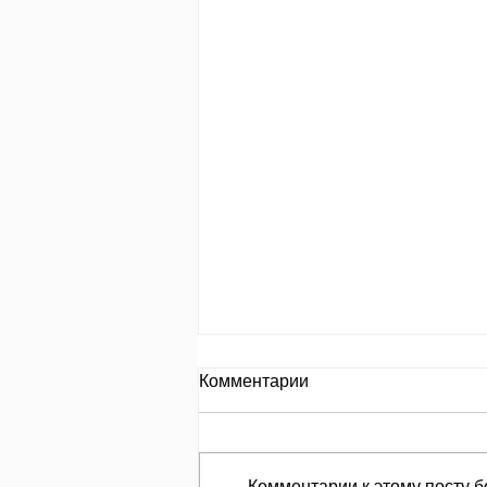
День за днем.
Комментарии
День 653 Пр.24:8: «Кто
замышляет сделать зло, того
называют злоумышленником»
Комментарии к этому посту б