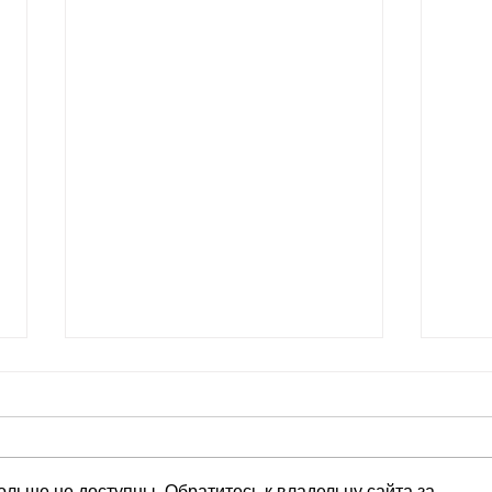
День за днем.
День
День 651 Пр.24:5-6: «Человек
День 
мудрый силен, и человек
устр
разумный укрепляет силу свою.
утве
ольше не доступны. Обратитесь к владельцу сайта за