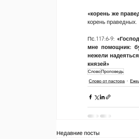
«корень же праве
корень праведных. 
Пс.117:6-9: 
«Господ
мне помощник: бу
нежели надеяться 
князей»
Слово
Проповедь
Слово от пастора
Еже
Недавние посты