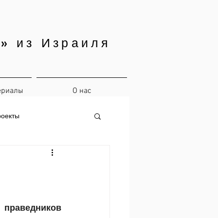
» из Израиля
ериалы
О нас
роекты
праведников 