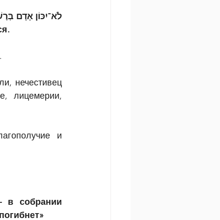
לֹא־יִכּוֹן אָדָם בְּרֶש
ся.
.
и, нечестивец 
, лицемерии, 
агополучие и 
 в собрании 
 погибнет»