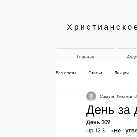
Христианско
Главная
Ауд
Все посты
Статьи
Лекции
Самуил Лихтман
2
Печатные материалы
Ежедн
День за 
День 309
Пр.12:3: 
«Не утв