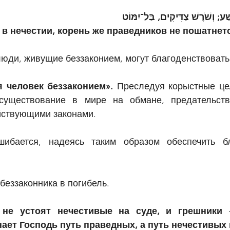
ַׁע; וְשֹׁרֶשׁ צַדִּיקִים, בַּל־יִמּוֹט
 в нечестии, корень же праведников не пошатнет
люди, живущие беззаконием, могут благоденствовать
я человек беззаконием». 
Преследуя корыстные цел
существование в мире на обмане, предательстве
йствующими законами.
ибается, надеясь таким образом обеспечить бл
беззаконника в погибель.
 не устоят нечестивые на суде, и грешники -
ает Господь путь праведных, а путь нечестивых