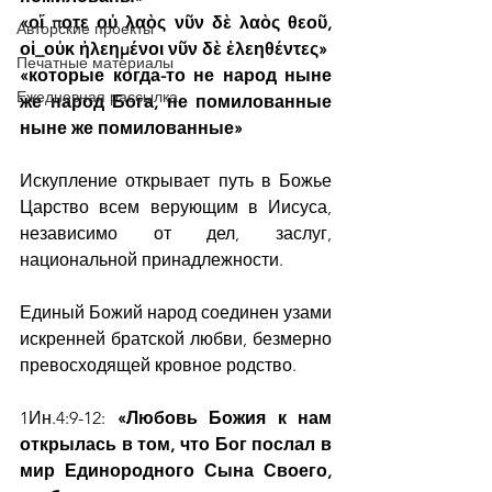
«οἵ ποτε οὐ λαὸς νῦν δὲ λαὸς θεοῦ, 
Авторские проекты
οἱ_οὐκ ἠλεημένοι νῦν δὲ ἐλεηθέντες»
Печатные материалы
«которые когда-то не народ ныне 
Ежедневная рассылка
же народ Бога, не помилованные 
ныне же помилованные»
Искупление открывает путь в Божье 
Царство всем верующим в Иисуса, 
независимо от дел, заслуг, 
национальной принадлежности.
Единый Божий народ соединен узами 
искренней братской любви, безмерно 
превосходящей кровное родство.
1Ин.4:9-12: 
«Любовь Божия к нам 
открылась в том, что Бог послал в 
мир Единородного Сына Своего, 