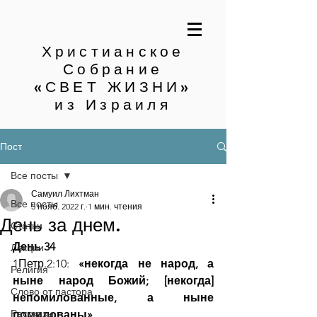
Христианское
Собрание
«СВЕТ ЖИЗНИ»
из Израиля
Пост
Все посты
Самуил Лихтман
Все посты
5 нояб. 2022 г.
1 мин. чтения
День за днем.
Статьи
День 34
Лекции
1Петр.2:10:
 «некогда не народ, а 
Религия
ныне народ Божий; [некогда] 
Слово от пастора
непомилованные, а ныне 
Рассказы
помилованы»